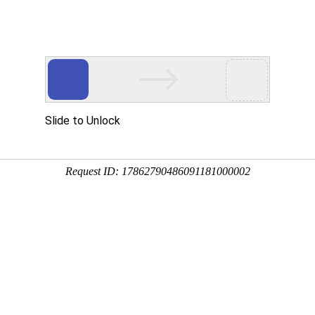
直线导轨,导轨滑块,线性滑轨,微型滚珠螺杆,滚珠丝杠,国产滚珠丝
杆
导轨滑块
上银导轨滑块
上银导轨
滚珠丝杠