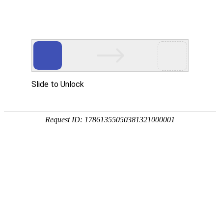
福州精耐特HIWIN上银生产销售精密直线导轨,滚珠丝杆,福建
直线导轨,导轨滑块,线性滑轨,微型滚珠螺杆,滚珠丝杠,国产滚
珠丝杆的企业！
网站地图
|
联系我们
网站首页
产品中心
HIWIN线性滑轨
直线导轨
滚珠丝杆
新闻资讯
关于我们
联系我们
您所在的位置：
首页
>
产品中心
> 齿条齿轮
产品中心