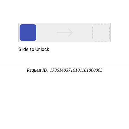
直线导轨,导轨滑块,线性滑轨,微型滚珠螺杆,滚珠丝杠,国产滚珠丝