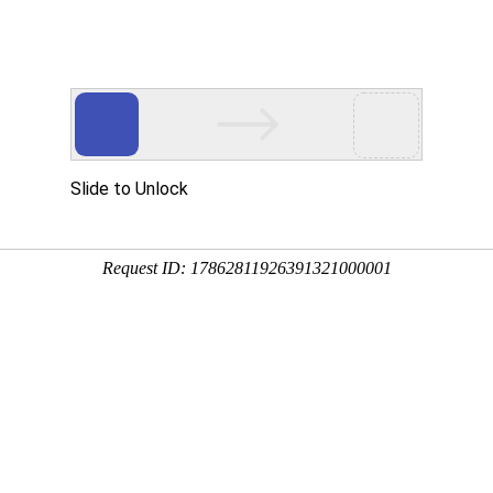
直线导轨,导轨滑块,线性滑轨,微型滚珠螺杆,滚珠丝杠,国产滚珠丝