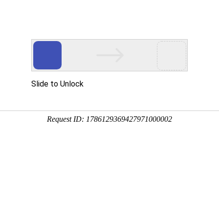
直线导轨,导轨滑块,线性滑轨,微型滚珠螺杆,滚珠丝杠,国产滚珠丝
4
返回列表