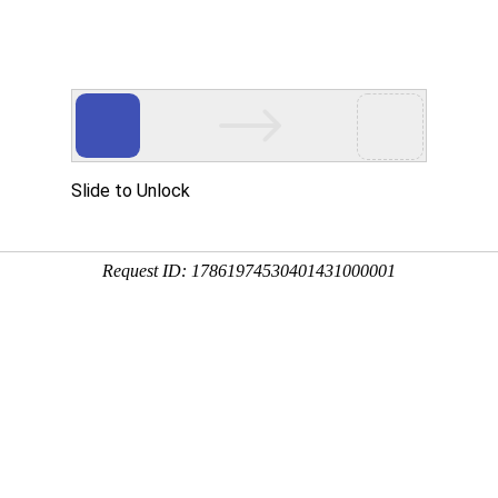
直线导轨,导轨滑块,线性滑轨,微型滚珠螺杆,滚珠丝杠,国产滚珠丝